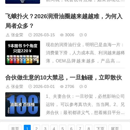
我，我会说：它既是世界上最简单的生
飞蛾扑火？2026润滑油圈越来越越难，为何入
意，也是人世间最艰难的生意，说简单，
是养家糊口容易，说艰难，是做大规模做
局者众多？
成品牌很难很难，这种简单与艰难，构成
张金荣
2026-03-15
3006
0
了润滑油圈最核心的悖论。1、“简单”的
现在的润滑油行业，明明已是血海一片：
表象：极低…
消费量下滑，人力成本高、利润越来越稀
薄，OEM品牌越来越多，产品高同质
化，运营推广难，竞争压得人喘不过气。
合伙做生意的10大禁忌，一旦触碰，立即散伙
但诡异的是，润滑油品牌和企业数量，反
而越来越多：润滑油相关企业350万，机
张金荣
2026-03-01
2706
0
油企业16万，润滑脂企业5.6万，切削液1
1、夫妻合伙：一旦吵架，必然影响公司
万，导热油1万…市面上润滑油品牌数量8
运转， 可以参考真功夫、当当网。2、兄
万家…
弟合伙：最初都讲义气，想着账目平分。
等做成了，总会有人觉得自己吃亏了，也
总会觉得对方对不起自己。3、和没见过
首页
1
2
3
4
5
6
7
8
下页
尾页