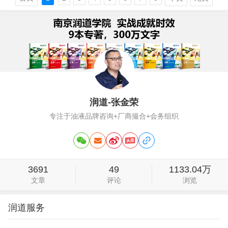
钱的人合伙：之前赚过钱或者手里有余钱
的都可以合作，但不能和没见过钱的人合
作，不然等到发达后，底线很容易就被破
了。4、只…
润道-张金荣
专注于油液品牌咨询+厂商撮合+会务组织
3691
49
1133.04万
文章
评论
浏览
润道服务