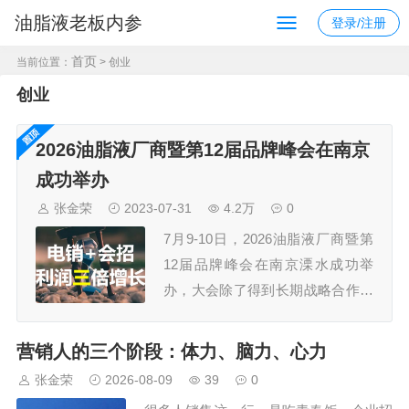
油脂液老板内参
登录/注册
首页
当前位置：
> 创业
创业
2026油脂液厂商暨第12届品牌峰会在南京
成功举办
张金荣
2023-07-31
4.2万
0
7月9-10日，2026油脂液厂商暨第
12届品牌峰会在南京溧水成功举
办，大会除了得到长期战略合作伙
伴久润润滑科技（上海）有限公
司、江苏汤姆智能装备有限公司的
营销人的三个阶段：体力、脑力、心力
鼎力支持外，还获得了30多家规模
张金荣
2026-08-09
39
0
企业的认可，参会嘉宾300+，组委