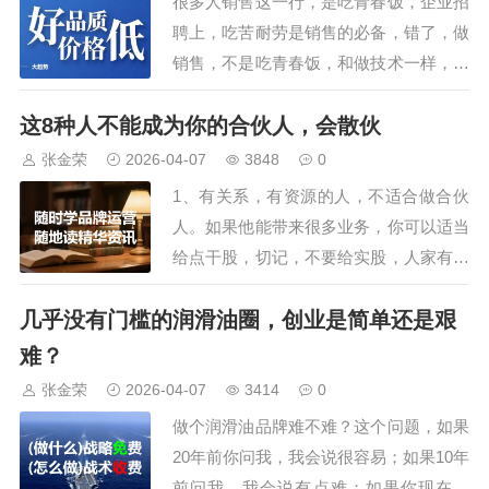
很多人销售这一行，是吃青春饭，企业招
会还安排了参观车油尿素液领导品
聘上，吃苦耐劳是销售的必备，错了，做
牌，占地195亩的可兰素工厂，特
销售，不是吃青春饭，和做技术一样，是
种润滑脂企业，占…
一个可累积的工作，做的越久，你的价值
这8种人不能成为你的合伙人，会散伙
也就越高。我从1998年进入销售这行，
2000年进入润滑油圈，30来年的销售经
张金荣
2026-04-07
3848
0
历告诉我，销售就三个门槛，过了，会越
1、有关系，有资源的人，不适合做合伙
来越轻松。1、拼体力阶段这是入行第一
人。如果他能带来很多业务，你可以适当
年，也…
给点干股，切记，不要给实股，人家有人
脉，有资金，为什么非要跟你绑在一起
几乎没有门槛的润滑油圈，创业是简单还是艰
呢？也许隔行如隔山，人家就想找个合伙
人试试水，如果投资失败，最多就是花钱
难？
买经验，没啥损失，如果投资成功，把事
张金荣
2026-04-07
3414
0
业做起来了。人品好的，还能跟你合作共
做个润滑油品牌难不难？这个问题，如果
赢，人品不好的…
20年前你问我，我会说很容易；如果10年
前问我，我会说有点难；如果你现在问