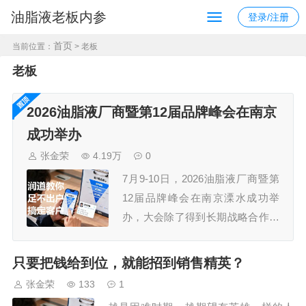
油脂液老板内参
登录/注册
首页
当前位置：
> 老板
老板
2026油脂液厂商暨第12届品牌峰会在南京
成功举办
张金荣
4.19万
0
7月9-10日，2026油脂液厂商暨第
12届品牌峰会在南京溧水成功举
办，大会除了得到长期战略合作伙
伴久润润滑科技（上海）有限公
司、江苏汤姆智能装备有限公司的
只要把钱给到位，就能招到销售精英？
鼎力支持外，还获得了30多家规模
张金荣
133
1
企业的认可，参会嘉宾300+，组委