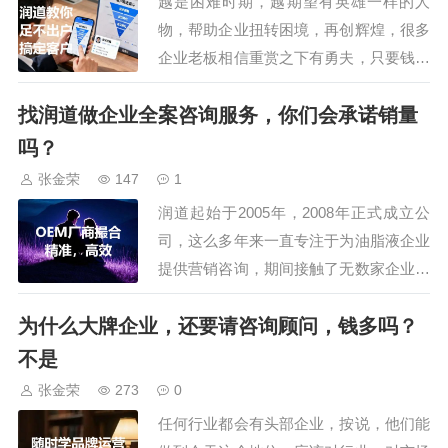
越是困难时期，越期望有英雄一样的人
会还安排了参观车油尿素液领导品
物，帮助企业扭转困境，再创辉煌，很多
牌，占地195亩的可兰素工厂，特
企业老板相信重赏之下有勇夫，只要钱给
种润滑脂企业，占…
到位，招到精英不是问题。貌似有道理，
找润道做企业全案咨询服务，你们会承诺销量
但在实际操作中，所谓的给到位其实很难
操作的，大都是口头说说，真正实践时，
吗？
会面对一堆的问题：1、给多少叫给到
张金荣
147
1
位？找个普通业务人员，按当地收入水平
润道起始于2005年，2008年正式成立公
就可以，5000…
司，这么多年来一直专注于为油脂液企业
提供营销咨询，期间接触了无数家企业，
他们除了了解我们的思路、策略、费用
为什么大牌企业，还要请咨询顾问，钱多吗？
外，最关心的是能否承诺销量，经常会问
是：用你们的方案，我们的销量能提高
不是
吗？能提高多少？甚至还有的提出：能否
张金荣
273
0
按销量的提升额，给予对应的酬金。但我
任何行业都会有头部企业，按说，他们能
们明确的告…