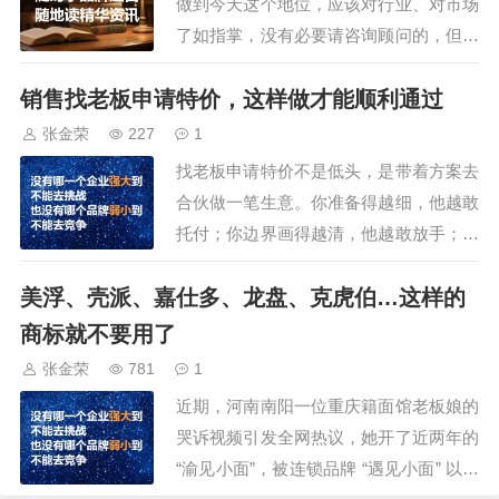
做到今天这个地位，应该对行业、对市场
了如指掌，没有必要请咨询顾问的，但恰
恰相反，越是大牌企业，反而会和咨询公
销售找老板申请特价，这样做才能顺利通过
司合作，而一些小微企业，却对咨询顾问
拒之千里，是大牌企业钱多烧的吗？不
张金荣
227
1
是，请咨询顾问是因为：1、破除“认知遮
找老板申请特价不是低头，是带着方案去
蔽”：你需要一只天眼不管一家公司多么
合伙做一笔生意。你准备得越细，他越敢
厉害，都无法…
托付；你边界画得越清，他越敢放手；你
事后越有回音，他越愿意再信你一次。说
美浮、壳派、嘉仕多、龙盘、克虎伯…这样的
白了，老板也是从一线出来的，他宁可帮
一个让他省心、让他看得见回报的人，也
商标就不要用了
不想被一个只会诉苦要价的耗着。你千万
张金荣
781
1
别说，你没有申请过特价/政策/支持。只
近期，河南南阳一位重庆籍面馆老板娘的
要做销售的…
哭诉视频引发全网热议，她开了近两年的
“渝见小面”，被连锁品牌 “遇见小面” 以商