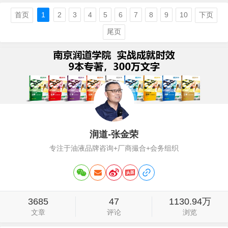
标侵权为由告上法庭，索赔 1 万元。老板
娘辩解说：我就是重庆人，“渝”是重庆的
首页
1
2
3
4
5
6
7
8
9
10
下页
简称，和“遇”不同音、不同形、不同意
尾页
思，门头装修也完全不一样，我怎么就商
标侵权了？这是典型的揣着明白装糊…
润道-张金荣
专注于油液品牌咨询+厂商撮合+会务组织
3685
47
1130.94万
文章
评论
浏览