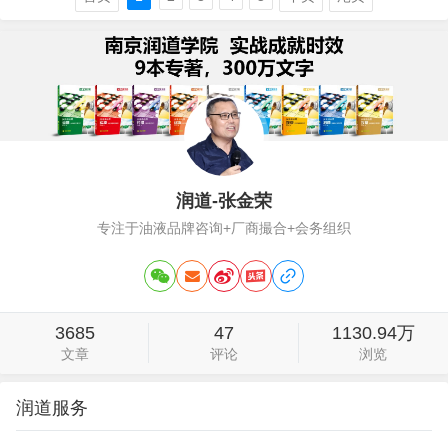
把它放大100倍。比如小罐茶、脑白金、
万里途。2、加法联想，不管品牌名称，
还是广告语，广告片，自媒体内容，传递
信息是基本…
润道-张金荣
专注于油液品牌咨询+厂商撮合+会务组织
3685
47
1130.94万
文章
评论
浏览
润道服务