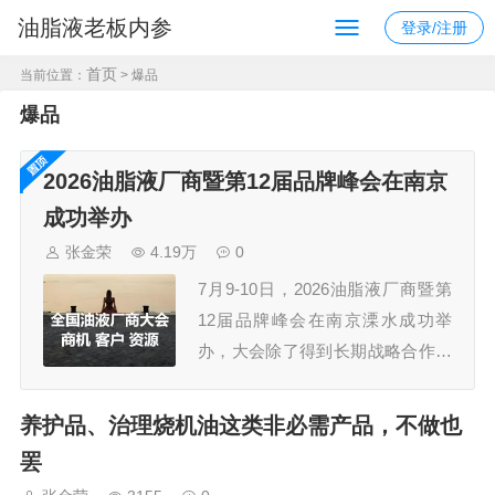
油脂液老板内参
登录/注册
首页
当前位置：
> 爆品
爆品
2026油脂液厂商暨第12届品牌峰会在南京
成功举办
张金荣
4.19万
0
7月9-10日，2026油脂液厂商暨第
12届品牌峰会在南京溧水成功举
办，大会除了得到长期战略合作伙
伴久润润滑科技（上海）有限公
司、江苏汤姆智能装备有限公司的
养护品、治理烧机油这类非必需产品，不做也
鼎力支持外，还获得了30多家规模
罢
企业的认可，参会嘉宾300+，组委