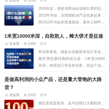
张金荣
3155
0
会还安排了参观车油尿素液领导品
2020年起，很多润滑油企业推出养护品，
牌，占地195亩的可兰素工厂，特
2022年开始，治理烧机油产品也多起来，
种润滑脂企业，占…
而2012年兴起的变速箱油，基本上销声匿
迹，还有一直存在于市面上的节油、抗磨
1米宽10000米深，自欺欺人，摊大饼才是征途
产品，似乎一直不温不火，那么，这样的
养护产品，到底值得投入做吗？很多人觉
张金荣
2496
0
得养护品体积小、利润高、好操作，也没
有没有发现，很多企业都宣传自己专业，
有什么门槛，产品可以代工，启动资金
最常用也最经典的说法是：1米宽10000
小…
米深，体现自己专业有深度，但这个说法
是自欺欺人，只能当宣传口号，千万不要
是做高利润的小众产品，还是量大管饱的大路
当成自己企业的战略，如果你真这么做，
搞不好就会在一根绳上吊死，因为，只做
货？
一款产品或只做一个客群的公司，几乎都
张金荣
2329
0
消失了，世界上基因单一的生物，不会存
做生意就是取舍，这句话我们大都知道，
在。做市…