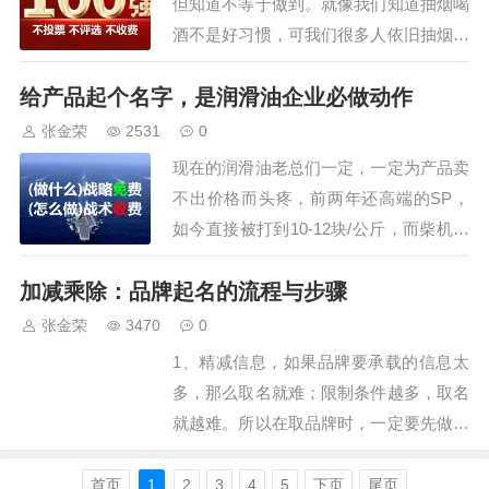
但知道不等于做到。就像我们知道抽烟喝
酒不是好习惯，可我们很多人依旧抽烟喝
酒；我们知道熬夜不对，可依旧刷抖音看
给产品起个名字，是润滑油企业必做动作
头条，不知不觉到了下半夜；明明知道喝
奶茶咖啡不健康，和减肥完全相悖，可喝
张金荣
2531
0
奶茶的却大部分是女性…这些还好，至少
现在的润滑油老总们一定，一定为产品卖
我们知道正确与否，但在做产品时，我们
不出价格而头疼，前两年还高端的SP，
经常会遇到这…
如今直接被打到10-12块/公斤，而柴机油
CI是11，CK是13，还都是全合成机油，
加减乘除：品牌起名的流程与步骤
打就打呗，有的企业干脆公开产品成本，
类似于当年奥克斯空调一样，想拉友商们
张金荣
3470
0
一起下水，而一些做OEM代工的企业，
1、精减信息，如果品牌要承载的信息太
则直接报价吨加工费250块，这个费用…
多，那么取名就难；限制条件越多，取名
就越难。所以在取品牌时，一定要先做减
法，找到产品最本质的特征和最关键的信
息，在品牌名中只强调这一个最简信息，
首页
1
2
3
4
5
下页
尾页