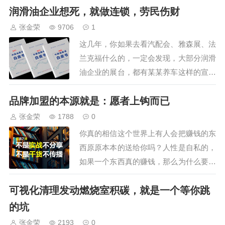
司、江苏汤姆智能装备有限公司的
润滑油企业想死，就做连锁，劳民伤财
鼎力支持外，还获得了30多家规模
张金荣
9706
1
企业的认可，参会嘉宾300+，组委
这几年，你如果去看汽配会、雅森展、法
会还安排了参观车油尿素液领导品
兰克福什么的，一定会发现，大部分润滑
牌，占地195亩的可兰素工厂，特
油企业的展台，都有某某养车这样的宣传
种润滑脂企业，占…
画面，或者画册，可以说，润滑油圈的很
品牌加盟的本源就是：愿者上钩而已
多企业都有着做连锁的梦想，毕竟，做连
锁能受加盟费，还能直接掌控总断，构建
张金荣
1788
0
车主私域，想想都美。但是，你可以做
你真的相信这个世界上有人会把赚钱的东
梦，但千万不要试水。从2010年起，千军
西原原本本的送给你吗？人性是自私的，
万马的汽服…
如果一个东西真的赚钱，那么为什么要分
享给你？教会徒弟，饿死师傅，即使是我
可视化清理发动燃烧室积碳，就是一个等你跳
们的教育系统，老师也仅仅是一个职业，
而加盟，就是这样的一个反人性的生意。
的坑
每一家加盟企业都在吹嘘0门槛，0经验限
张金荣
2193
0