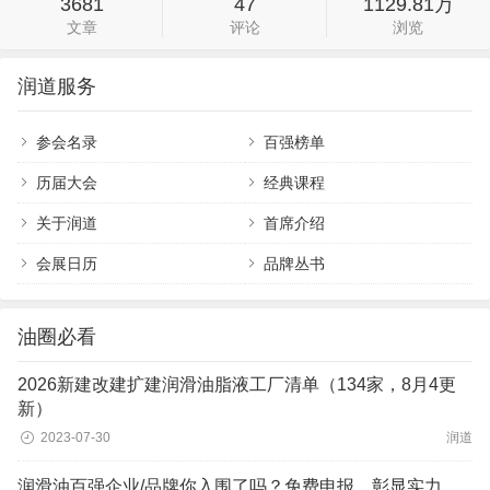
3681
47
1129.81万
文章
评论
浏览
润道服务
参会名录
百强榜单
历届大会
经典课程
关于润道
首席介绍
会展日历
品牌丛书
油圈必看
2026新建改建扩建润滑油脂液工厂清单（134家，8月4更
新）
2023-07-30
润道
润滑油百强企业/品牌你入围了吗？免费申报，彰显实力