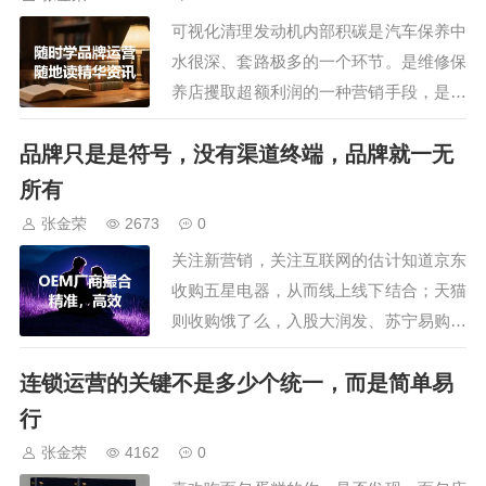
制，只需要投入×万（甚至有的品牌直接0
可视化清理发动机内部积碳是汽车保养中
加盟费，…
水很深、套路极多的一个环节。是维修保
养店攫取超额利润的一种营销手段，是日
常保养时需要避的大坑。积碳是燃油和机
品牌只是是符号，没有渠道终端，品牌就一无
油在发动机高温部件（如节气门、进气
门、喷油嘴、活塞顶、燃烧室）上不完全
所有
燃烧产生的沉积物。新车只要行驶了一段
张金荣
2673
0
时间，发动机燃烧室都会有少量积碳，这
关注新营销，关注互联网的估计知道京东
是正常现象，是…
收购五星电器，从而线上线下结合；天猫
则收购饿了么，入股大润发、苏宁易购、
高鑫零售，打造无人售货、也是为了夯实
连锁运营的关键不是多少个统一，而是简单易
企业基础；小米大力开拓线下门店，小米
有品从线上扩张到线下，尤其是小家电、
行
汽车等产品，更需要线下体验才能更好的
张金荣
4162
0
销售；淘品牌的三只松鼠，线上销售见顶