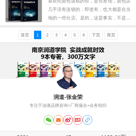
喜欢吃面包蛋糕的你，是否发现，面包店
后，这几年也…
几乎没有连锁的，即使有，也大都是在当
地的一些分店。是的，这是事实，不是你
的感觉，在国内，品牌面包店超过20家的
屈指可数，不仅是面包店，烤鸭店也几乎
首页
1
2
3
4
5
6
下页
尾页
没有连锁的，放大点，以炒菜为主的连锁
店，几乎没有能做成连锁的，大都是开几
个分店就已经是极限了，为什么会这样
呢？不是资金…
润道-张金荣
专注于油液品牌咨询+厂商撮合+会务组织