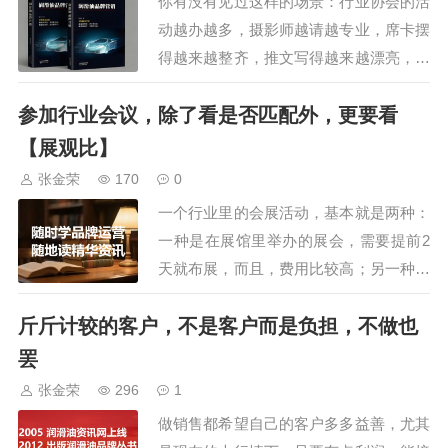
你有没有见过这样的场景：行业协会的活
会还安排了参观车油尿素液领导品
动越办越多，摄影师越请越专业，席卡摆
牌，占地195亩的可兰素工厂，特
得越来越整齐，推文写得越来越漂亮，但
种润滑脂企业，占…
台下的会员，越来越少，越来越沉默。来
参加行业会议，除了看是否匹配外，更要看
来回回就是那几张老面孔。大部分人要么
缺席，要么到场后低头刷手机，活动结
【展观比】
束，合影一拍，推文一发，热闹是热闹
张金荣
170
0
了，会员的心却越来越远。如果你觉得这
一个行业里的会展活动，基本就是两种：
是自己协会的问题…
一种是在展馆里举办的展会，需要提前2
天就布展，而且，费用比较高；另一种是
在酒店举办的行业论坛，展位比较简单，
斤斤计较的客户，不是客户而是负担，不做也
大都是桁架+展示桌。两种形式各有千
秋，展会，观众多，但属于开放式的，交
罢
流时间短，不精准；论坛，观众略少，但
张金荣
296
1
在密闭的环境下，还有各种交流分享，客
做销售都希望自己的客户多多益善，尤其
户更精准，有的…