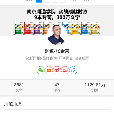
品牌市场规模很难快速提升，多品牌是必
然。在过去，一个品牌做到千万规模还是
比较容易的，只要耐心的跑个一两年，搞
定30来个经…
润道-张金荣
专注于油液品牌咨询+厂商撮合+会务组织
3681
47
1129.81万
文章
评论
浏览
润道服务