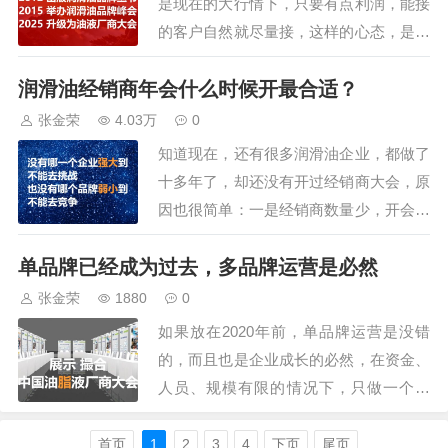
是现在的大行情下，只要有点利润，能接
的客户自然就尽量接，这样的心态，是当
下大部分人的想法，我也曾经这么认为：
润滑油经销商年会什么时候开最合适？
不管什么菜，捡到筐里的就是菜。但很快
我就发现，这样接客户签单，实际是大错
张金荣
4.03万
0
特错，客户创造的价值，无法覆盖成本。
知道现在，还有很多润滑油企业，都做了
假如，一个很小的还偏远的汽修门店，每
十多年了，却还没有开过经销商大会，原
个月就要一两…
因也很简单：一是经销商数量少，开会没
有氛围；二是不知道怎么开会，安排什么
单品牌已经成为过去，多品牌运营是必然
内容，自己说些什么；三是觉得开会是个
亏本生意，要安排食宿、游乐，不划算。
张金荣
1880
0
这么想，其实是把大会误解了，经销商大
如果放在2020年前，单品牌运营是没错
会需要开，而是非常需开。开会可以传递
的，而且也是企业成长的必然，在资金、
精神，比如新…
人员、规模有限的情况下，只做一个品
牌，甚至只做几款产品，才能争抢一块蛋
糕。但现在整个市场规模都在萎缩，一个
首页
1
2
3
4
下页
尾页