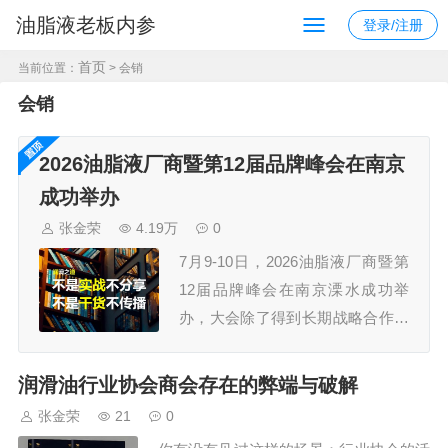
油脂液老板内参
登录/注册
首页
当前位置：
> 会销
会销
2026油脂液厂商暨第12届品牌峰会在南京
成功举办
张金荣
4.19万
0
7月9-10日，2026油脂液厂商暨第
12届品牌峰会在南京溧水成功举
办，大会除了得到长期战略合作伙
伴久润润滑科技（上海）有限公
司、江苏汤姆智能装备有限公司的
润滑油行业协会商会存在的弊端与破解
鼎力支持外，还获得了30多家规模
张金荣
21
0
企业的认可，参会嘉宾300+，组委