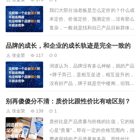
少，为什么会这样？原因很多，但核心就
我们大部分油老板是怎么定价的？什么成
是市场部也好，品牌部也罢，离钱太远。
本定价、价值定价、预测定价…没有那么
市场部、品牌部或…
复杂，一般就是找和自己产品目标群体差
不多的品牌，看贵的是什么价格，再看下
品牌的成长，和企业的成长轨迹是完全一致的
低的是什么价格，然后，取个中间值，让
财务核算下，利润还可以，这个价格就算
张金荣
117
0
是确定下来了。为什么这么定价，是我们
润道认为，品牌没有多么神秘，就的产品
没有定高价的底气，又不想自己赚钱少。
+牌子而已，是相互促进，相互提升的，
所以，我们的…
没有好产品，牌子就是空中楼阁，但我们
很多企业，只看到了大品牌的市场打法，
别再傻傻分不清：质价比跟性价比有啥区别？
却没有看到人家底层的研发、生产、招
商、动销，一个品牌的成长，其实是产品
张金荣
139
1
和牌子的互动，他们之间 关系，不是一
质价比是产品质量与价格的比值，它的核
成不变的。它们的主次位置，会随着企业
心是“质量”，即在一定的价格范围内，消
的发展阶段而变…
费者获得的产品质量有多高。而性价比是