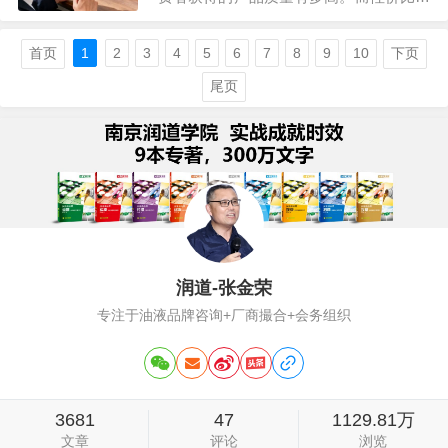
产品的性能与价格的比值，它的核心是
“性能”，即在一定的价格范围内，产品能
首页
1
2
3
4
5
6
7
8
9
10
下页
提供多少功能和性能。举个例子，买一个
尾页
小米手机，是质价比，虽然价格较高，但
是也没有苹果贵，质量也不错，买红米手
机是性价比…
润道-张金荣
专注于油液品牌咨询+厂商撮合+会务组织
3681
47
1129.81万
文章
评论
浏览