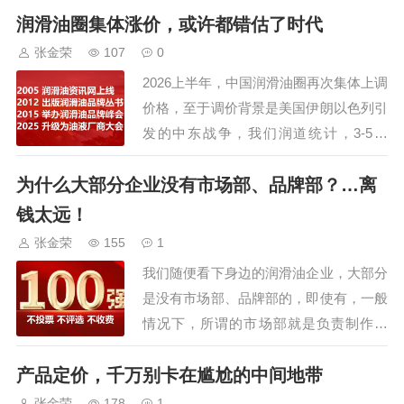
司、江苏汤姆智能装备有限公司的
润滑油圈集体涨价，或许都错估了时代
鼎力支持外，还获得了30多家规模
张金荣
107
0
企业的认可，参会嘉宾300+，组委
2026上半年，中国润滑油圈再次集体上调
会还安排了参观车油尿素液领导品
价格，至于调价背景是美国伊朗以色列引
牌，占地195亩的可兰素工厂，特
发的中东战争，我们润道统计，3-5月
种润滑脂企业，占…
份，短短3个月，就有近200份调价函，这
为什么大部分企业没有市场部、品牌部？…离
还是有一定知名度的品牌企业，更多不知
道或未关注的，也一定借助这次原材料涨
钱太远！
价，而发布调价函。为什么大家都跟风调
张金荣
155
1
价呢，就是大家觉得现在过的是苦日子：
我们随便看下身边的润滑油企业，大部分
在技…
是没有市场部、品牌部的，即使有，一般
情况下，所谓的市场部就是负责制作礼
品、门头、赠品的，至于品牌部，能有一
产品定价，千万别卡在尴尬的中间地带
个设计就不错了。而壳多美这些大牌，一
般大都有市场部，但设立品牌部的有很
张金荣
178
1