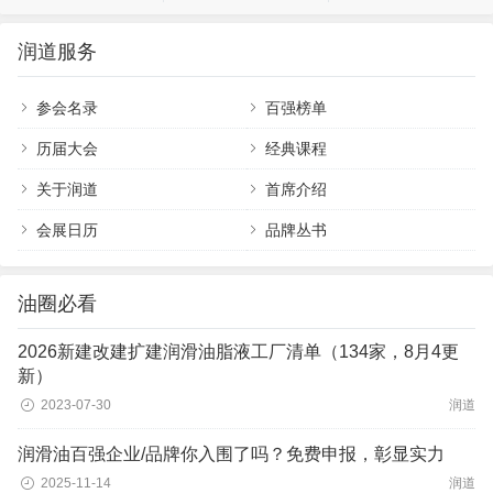
润道服务
参会名录
百强榜单
历届大会
经典课程
关于润道
首席介绍
会展日历
品牌丛书
油圈必看
2026新建改建扩建润滑油脂液工厂清单（134家，8月4更
新）
2023-07-30
润道
润滑油百强企业/品牌你入围了吗？免费申报，彰显实力
2025-11-14
润道