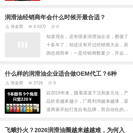
我，我会说：它既是世界上最简单的生
意，也是人世间最艰难的生意，说简单，
润滑油经销商年会什么时候开最合适？
是养家糊口容易，说艰难，是做大规模做
张金荣
4.03万
0
成品牌很难很难，这种简单与艰难，构成
知道现在，还有很多润滑油企业，都做了
了润滑油圈最核心的悖论。1、“简单”的表
十多年了，却还没有开过经销商大会，原
象：极低…
因也很简单：一是经销商数量少，开会没
有氛围；二是不知道怎么开会，安排什么
内容，自己说些什么；三是觉得开会是个
什么样的润滑油企业适合做OEM代工？6种
亏本生意，要安排食宿、游乐，不划算。
张金荣
2726
0
这么想，其实是把大会误解了，经销商大
自2019年来，随着渠道下沉和多元化，产
会需要开，而是非常需开。开会可以传递
品价差越来越小，厂商利润越来越薄，渠
精神，比如新…
道商家开始打造自有品牌，而自动化的普
及，让产能跨越式提升，产能过剩、品牌
涌现已经成为行业典型现象，据南京润道
飞蛾扑火？2026润滑油圈越来越越难，为何入