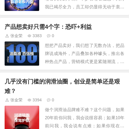
赢，人品不好的…
我已竭尽全力，员工却仍显得无动于衷？
其实，激励并非需要长篇累牍，也不一定
是金钱开道。有时候，简单的几句话就能
产品想卖好只需4个字：恐吓+利益
激发员工的工作热情，激发他们的潜能。
张金荣
3383
0
1、信任的力量：“我相信你能行！”作为领
想把产品卖好，我们想了无数办法，把品
导者，首先要对员工展现出足够的信任。
牌说成海外，产品叠加各种噱头，推出各
信任他们…
种热点产品，营销模式更是紧随潮流，至
于客情、私域、引流、赋能、留存、连
锁、联合、国潮等，更是层出不穷，但这
几乎没有门槛的润滑油圈，创业是简单还是艰
些都是术，不是道。卖好产品，其实就是
难？
4个字，恐吓+利益。恐吓是损失危害，利
张金荣
3394
0
益是好处收获。润滑油企业客户无法两
做个润滑油品牌难不难？这个问题，如果
种，一个是卖货…
20年前你问我，我会说很容易；如果10年
前问我，我会说有点难；如果你现在问