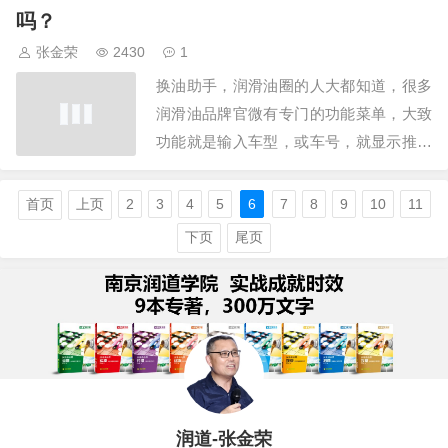
门潮流几乎都踩过了，也正因为都踩过
吗？
了，也意味着所有的坑都走过了，也说明
张金荣
2430
1
了自己没有目标方向。游学热的时候，企
换油助手，润滑油圈的人大都知道，很多
业找所谓的专…
润滑油品牌官微有专门的功能菜单，大致
功能就是输入车型，或车号，就显示推荐
机油，然后就可以照方抓药，也就是一些
企业宣传的精准换油，完美匹配，换油助
首页
上页
2
3
4
5
6
7
8
9
10
11
手是哪一年面世的，没有准确时间，大概
下页
尾页
是2018年左右，然后在2021年左右盛行一
时。南京润道了解，换油助手前身早在
201…
润道-张金荣