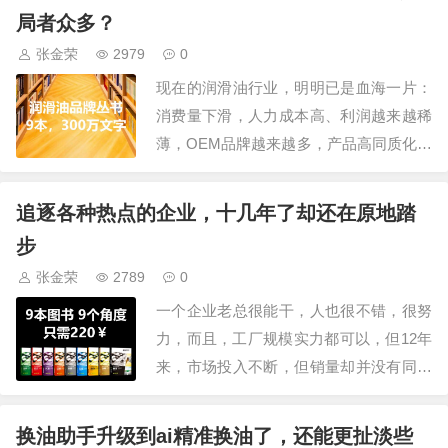
了解，目前，国内具备调和生产的油企上
局者众多？
万家，近占地1W平的工厂，就有千家，
张金荣
2979
0
至于市面上在售的润滑油品牌，更是多达
现在的润滑油行业，明明已是血海一片：
8万，至…
消费量下滑，人力成本高、利润越来越稀
薄，OEM品牌越来越多，产品高同质化，
运营推广难，竞争压得人喘不过气。但诡
异的是，润滑油品牌和企业数量，反而越
追逐各种热点的企业，十几年了却还在原地踏
来越多：润滑油相关企业350万，机油企
步
业16万，润滑脂企业5.6万，切削液1万，
张金荣
2789
0
导热油1万…市面上润滑油品牌数量8万
一个企业老总很能干，人也很不错，很努
家…
力，而且，工厂规模实力都可以，但12年
来，市场投入不断，但销量却并没有同步
提升，甚至可以说几乎没有增长，从我们
这些年观察来看，这个企业这些年来，热
换油助手升级到ai精准换油了，还能更扯淡些