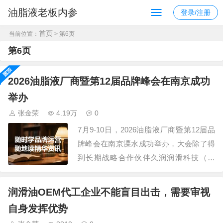
油脂液老板内参
登录/注册
首页
当前位置：
> 第6页
第6页
2026油脂液厂商暨第12届品牌峰会在南京成功
举办
张金荣
4.19万
0
7月9-10日，2026油脂液厂商暨第12届品
牌峰会在南京溧水成功举办，大会除了得
到长期战略合作伙伴久润润滑科技（上
海）有限公司、江苏汤姆智能装备有限公
司的鼎力支持外，还获得了30多家规模企
润滑油OEM代工企业不能盲目出击，需要审视
业的认可，参会嘉宾300+，组委会还安排
自身发挥优势
了参观车油尿素液领导品牌，占地195亩