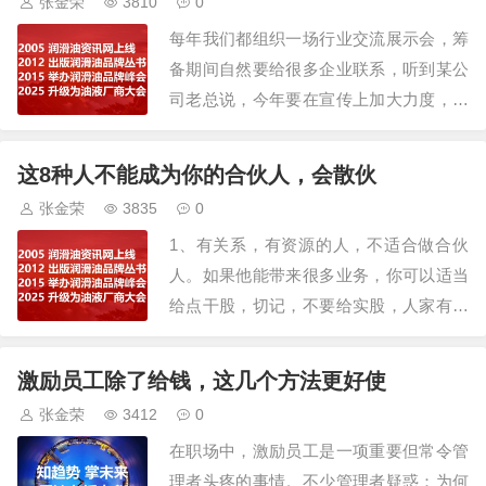
张金荣
3810
0
的可兰素工厂，特种润滑脂企业，占…
每年我们都组织一场行业交流展示会，筹
备期间自然要给很多企业联系，听到某公
司老总说，今年要在宣传上加大力度，扩
张下业务，我知道这家公司就是做OEM代
工，那么，做什么宣传呢？询问下才知
这8种人不能成为你的合伙人，会散伙
道，这个公司要做个漂亮的宣传片，然后
张金荣
3835
0
在多个平台投流，可是，企业连自己的网
1、有关系，有资源的人，不适合做合伙
站、官微都没有，投流后怎么落地？很多
人。如果他能带来很多业务，你可以适当
企业的想法不…
给点干股，切记，不要给实股，人家有人
脉，有资金，为什么非要跟你绑在一起
呢？也许隔行如隔山，人家就想找个合伙
激励员工除了给钱，这几个方法更好使
人试试水，如果投资失败，最多就是花钱
张金荣
3412
0
买经验，没啥损失，如果投资成功，把事
在职场中，激励员工是一项重要但常令管
业做起来了。人品好的，还能跟你合作共
理者头疼的事情。不少管理者疑惑：为何