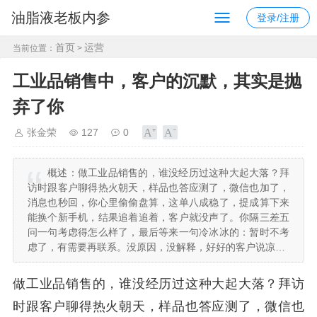
油脂液老板内参
登录/注册
首页
运营
当前位置：
>
工业品销售中，客户的沉默，其实是抛
弃了你
张金荣
127
0
概述：
做工业品销售的，谁没经历过这种大起大落？拜
访时跟客户聊得热火朝天，样品也答应测了，微信也加了，
消息也秒回，你心里偷偷盘算，这单八成稳了，提成算下来
能换个新手机，结果追着追着，客户就没声了。你隔三差五
问一句考虑得怎么样了，最后等来一句冷冰冰的：暂时不考
虑了，有需要再联系。没原因，没解释，好好的客户说凉…
做工业品销售的，谁没经历过这种大起大落？拜访
时跟客户聊得热火朝天，样品也答应测了，微信也