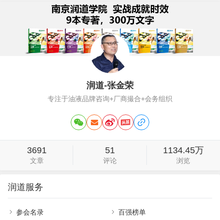
润道-张金荣
专注于油液品牌咨询+厂商撮合+会务组织
3691
51
1134.45万
文章
评论
浏览
润道服务
参会名录
百强榜单