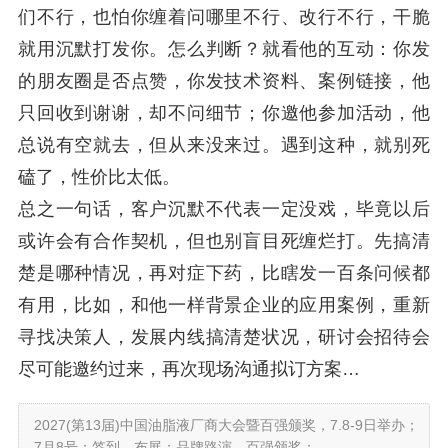
们不行，也怕你缠着问哪里不行、改行不行，干脆
就用沉默打发你。怎么判断？就看他的互动：你发
的朋友圈是否点赞，你发技术资料、案例链接，他
只回收到谢谢，却不问细节；你邀他参加活动，他
总说有空就去，但从来没来过。遇到这种，就别死
磕了，性价比太低。
总之一句话，客户沉默不代表一定没戏，毕竟以后
或许会有合作契机，但也别盲目死缠烂打。先搞清
楚是哪种情况，再对症下药，比瞎发一百条问候都
有用，比如，和他一样背景企业的应用案例，重新
寻找决策人，发展内线搞清楚状况，研讨会招待会
尽可能邀约过来，再次现场沟通拟订方案…
2027(第13届)中国油脂液厂商大会暨百强颁奖，7.8-9日举办；
7月8号：签到、布展；品牌路演、百强颁奖；