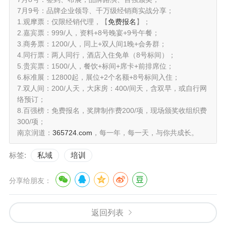
7月9号：品牌企业领导、千万级经销商实战分享；
1.观摩票：仅限经销代理，【
免费报名
】；
2.嘉宾票：999/人，资料+8号晚宴+9号午餐；
3.商务票：1200/人，同上+双人间1晚+会务群；
4.同行票：两人同行，酒店入住免单（8号标间）；
5.贵宾票：1500/人，餐饮+标间+席卡+前排席位；
6.标准展：12800起，展位+2个名额+8号标间入住；
7.双人间：200/人天，大床房：400/间天，含双早，或自行网
络预订；
8.百强榜：免费报名，奖牌制作费200/项，现场颁奖收组织费
300/项；
南京润道：
365724.com
，每一年，每一天，与你共成长。
标签:
私域
培训
分享给朋友：
返回列表